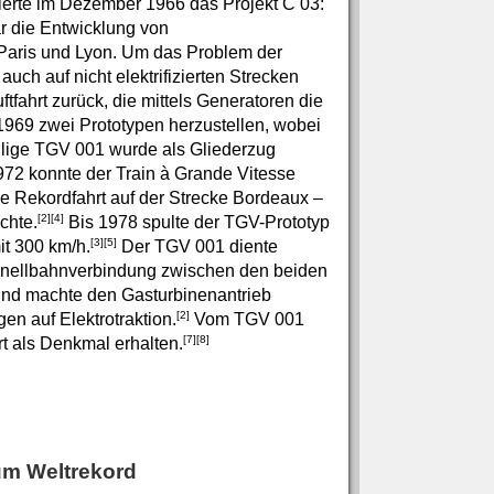
erte im Dezember 1966 das Projekt C 03:
r die Entwicklung von
Paris und Lyon. Um das Problem der
h auf nicht elektrifizierten Strecken
ftfahrt zurück, die mittels Generatoren die
969 zwei Prototypen herzustellen, wobei
ilige TGV 001 wurde als Gliederzug
972 konnte der Train à Grande Vitesse
ie Rekordfahrt auf der Strecke Bordeaux –
[2]
[4]
chte.
Bis 1978 spulte der TGV-Prototyp
[3]
[5]
it 300 km/h.
Der TGV 001 diente
Schnellbahnverbindung zwischen den beiden
und machte den Gasturbinenantrieb
[2]
n auf Elektrotraktion.
Vom TGV 001
[7]
[8]
t als Denkmal erhalten.
um Weltrekord