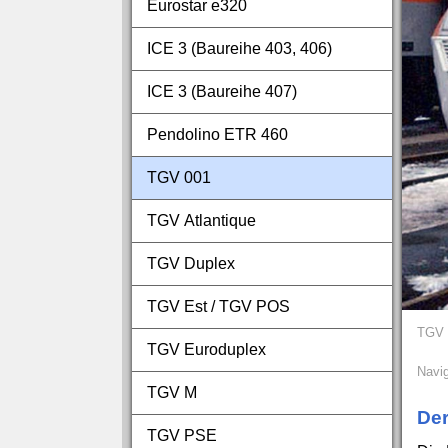
Eurostar e320
ICE 3 (Baureihe 403, 406)
ICE 3 (Baureihe 407)
Pendolino ETR 460
TGV 001
TGV Atlantique
TGV Duplex
TGV Est / TGV POS
TGV 
TGV Euroduplex
Navig
TGV M
Der
TGV PSE