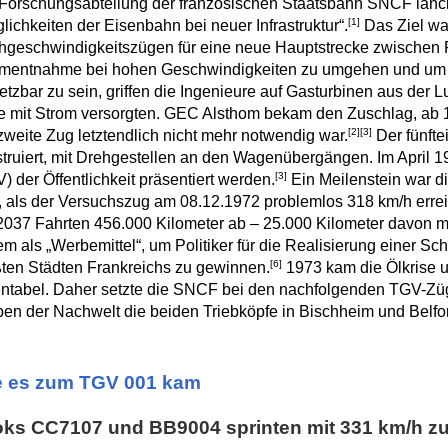
Forschungsabteilung der französischen Staatsbahn SNCF lanci
[1]
lichkeiten der Eisenbahn bei neuer Infrastruktur“.
Das Ziel wa
geschwindigkeitszügen für eine neue Hauptstrecke zwischen 
mentnahme bei hohen Geschwindigkeiten zu umgehen und um auc
etzbar zu sein, griffen die Ingenieure auf Gasturbinen aus der Lu
 mit Strom versorgten. GEC Alsthom bekam den Zuschlag, ab 1
[2]
[3]
zweite Zug letztendlich nicht mehr notwendig war.
Der fünfte
truiert, mit Drehgestellen an den Wagenübergängen. Im April 1
[3]
) der Öffentlichkeit präsentiert werden.
Ein Meilenstein war d
 als der Versuchszug am 08.12.1972 problemlos 318 km/h errei
2037 Fahrten 456.000 Kilometer ab – 25.000 Kilometer davon m
m als „Werbemittel“, um Politiker für die Realisierung einer 
[6]
ten Städten Frankreichs zu gewinnen.
1973 kam die Ölkrise 
ntabel. Daher setzte die SNCF bei den nachfolgenden TGV-Züge
ben der Nachwelt die beiden Triebköpfe in Bischheim und Belfor
e es zum TGV 001 kam
oks CC7107 und BB9004 sprinten mit 331 km/h z