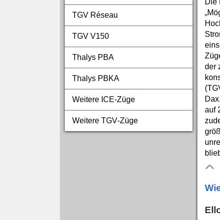
Die 
„Mög
TGV Réseau
Hoch
Stro
TGV V150
eins
Züge
Thalys PBA
der 
kons
Thalys PBKA
(TGV
Dax,
Weitere ICE‑Züge
auf 
zude
Weitere TGV‑Züge
größ
unre
blie
Wi
Ell