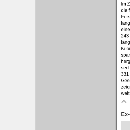
Im Z
die 
Fors
lang
eine
243
läng
Kilo
spa
herg
sech
331 
Gesc
zeig
wei
Ex-