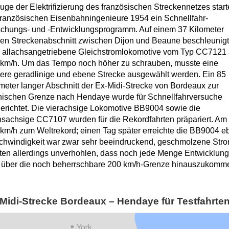
uge der Elektrifizierung des französischen Streckennetzes start
französischen Eisenbahningenieure 1954 ein Schnellfahr-
chungs- und -Entwicklungsprogramm. Auf einem 37 Kilometer
en Streckenabschnitt zwischen Dijon und Beaune beschleunig
 allachsangetriebene Gleichstromlokomotive vom Typ CC7121 
 km/h. Um das Tempo noch höher zu schrauben, musste eine
ere geradlinige und ebene Strecke ausgewählt werden. Ein 85
meter langer Abschnitt der Ex-Midi-Strecke von Bordeaux zur
nischen Grenze nach Hendaye wurde für Schnellfahrversuche
erichtet. Die vierachsige Lokomotive BB9004 sowie die
sachsige CC7107 wurden für die Rekordfahrten präpariert. Am 
km/h zum Weltrekord; einen Tag später erreichte die BB9004 e
hwindigkeit war zwar sehr beeindruckend, geschmolzene Str
ten allerdings unverhohlen, dass noch jede Menge Entwicklungs
t über die noch beherrschbare 200 km/h-Grenze hinauszukomm
Midi-Strecke Bordeaux – Hendaye für Testfahrte