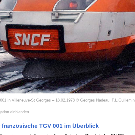
001 in Villeneuve-St Georges – 18.02.1978 © Georges Nadeau, P.L.Guillemin
ation einblenden
 französische TGV 001 im Überblick