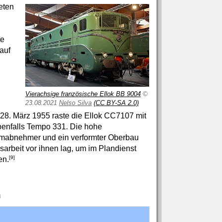
eten
te
auf
Vierachsige französische Ellok BB 9004
©
23.08.2021
Nelso Silva
(CC BY-SA 2.0)
28. März 1955 raste die Ellok CC7107 mit
benfalls Tempo 331. Die hohe
omabnehmer und ein verformter Oberbau
arbeit vor ihnen lag, um im Plandienst
[9]
en.
n