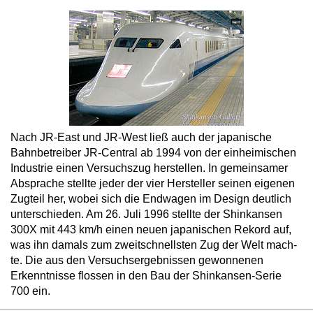
Nach JR-East und JR-West ließ auch der japanische
Bahn­be­trei­ber JR-Cen­tral ab 1994 von der ein­hei­mi­schen
In­dus­trie ei­nen Ver­suchs­zug her­stel­len. In ge­mein­sa­mer
Ab­spra­che stell­te je­der der vier Her­stel­ler sei­nen ei­ge­nen
Zug­teil her, wo­bei sich die End­wa­gen im De­sign deut­lich
un­ter­schie­den. Am 26. Ju­li 1996 stell­te der Shink­an­sen
300X mit 443 km/h ei­nen neu­en ja­pa­ni­schen Re­kord auf,
was ihn da­mals zum zweit­schnells­ten Zug der Welt mach­
te. Die aus den Versuchsergebnissen gewonnenen
Erkenntnisse flossen in den Bau der Shinkansen-Serie
700 ein.