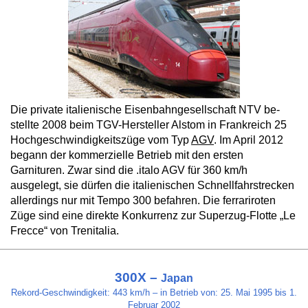
Die pri­va­te italienische Ei­sen­bahn­ge­sell­schaft NTV be­
stell­te 2008 beim TGV-Her­stel­ler Al­st­om in Frank­reich 25
Hoch­ge­schwin­dig­keits­zü­ge vom Typ
AGV
. Im April 2012
begann der kommerzielle Betrieb mit den ersten
Garnituren. Zwar sind die .italo AGV für 360 km/h
ausgelegt, sie dürfen die italienischen Schnellfahrstrecken
allerdings nur mit Tempo 300 befahren. Die ferrariroten
Züge sind eine direkte Konkurrenz zur Superzug-Flotte „Le
Frecce“ von Trenitalia.
300X –
Japan
Rekord-Geschwindigkeit: 443 km/h – in Betrieb von: 25. Mai 1995 bis 1.
Februar 2002