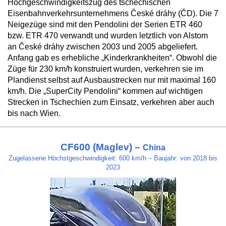
Hochgeschwindigkeitszug des tschechischen
Eisenbahnverkehrsunternehmens České dráhy (ČD). Die 7
Neigezüge sind mit den Pendolini der Serien ETR 460
bzw. ETR 470 verwandt und wurden letztlich von Alstom
an České dráhy zwischen 2003 und 2005 abgeliefert.
Anfang gab es erhebliche „Kinderkrankheiten“. Obwohl die
Züge für 230 km/h konstruiert wurden, verkehren sie im
Plandienst selbst auf Ausbaustrecken nur mit maximal 160
km/h. Die „SuperCity Pendolini“ kommen auf wichtigen
Strecken in Tschechien zum Einsatz, verkehren aber auch
bis nach Wien.
CF600 (Maglev) –
China
Zugelassene Höchstgeschwindigkeit: 600 km/h – Baujahr: von 2018 bis
2023