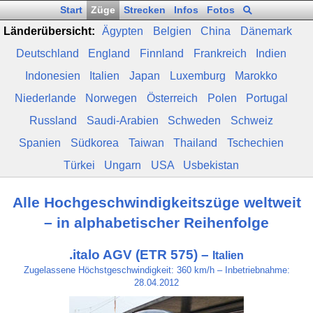
Start
Züge
Strecken
Infos
Fotos
Länderübersicht:
Ägypten
Belgien
China
Dänemark
Deutschland
England
Finnland
Frankreich
Indien
Indonesien
Italien
Japan
Luxemburg
Marokko
Niederlande
Norwegen
Österreich
Polen
Portugal
Russland
Saudi-Arabien
Schweden
Schweiz
Spanien
Südkorea
Taiwan
Thailand
Tschechien
Türkei
Ungarn
USA
Usbekistan
Alle Hochgeschwindigkeitszüge weltweit
– in alphabetischer Reihenfolge
.italo AGV (ETR 575) –
Italien
Zugelassene Höchstgeschwindigkeit: 360 km/h – Inbetriebnahme:
28.04.2012