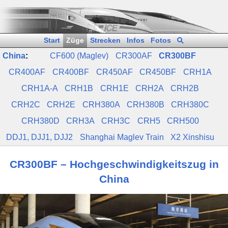
Start
Züge
Strecken
Infos
Fotos
China
:
CF600 (Maglev)
CR300AF
CR300BF
CR400AF
CR400BF
CR450AF
CR450BF
CRH1A
CRH1A‑A
CRH1B
CRH1E
CRH2A
CRH2B
CRH2C
CRH2E
CRH380A
CRH380B
CRH380C
CRH380D
CRH3A
CRH3C
CRH5
CRH500
DDJ1, DJJ1, DJJ2
Shanghai Maglev Train
X2 Xinshisu
CR300BF – Hochgeschwindigkeitszug in
China