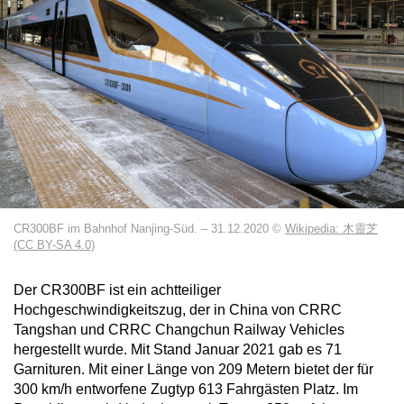
CR300BF im Bahnhof Nanjing-Süd. – 31.12.2020 ©
Wikipedia: 木靈芝
(CC BY-SA 4.0)
Der CR300BF ist ein achtteiliger
Hochgeschwindigkeitszug, der in China von CRRC
Tangshan und CRRC Changchun Railway Vehicles
hergestellt wurde. Mit Stand Januar 2021 gab es 71
Garnituren. Mit einer Länge von 209 Metern bietet der für
300 km/h entworfene Zugtyp 613 Fahrgästen Platz. Im