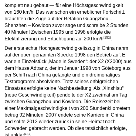
komplett neu gebaut — für eine Höchstgeschwindigkeit
von 160 km/h. Das war schon ein erheblicher Fortschritt,
brauchten die Züge auf der Relation Guangzhou –
Shenzhen – Kowloon zuvor sage und schreibe 2 Stunden
40 Minuten! Zwischen 1995 und 1998 erfolgte die
[1]
[2]
Elektrifizierung und Ertüchtigung auf 200 km/h
.
Der erste echte Hochgeschwindigkeitszug in China nahm
auf der oben genannten Strecke 1998 den Betrieb auf. Er
war ein Einzelstück „Made in Sweden“: der X2 (X2000) aus
dem Hause Adtranz, der im Januar 1998 von Göteborg aus
per Schiff nach China gelangte und ein dreimonatiges
Testprogramm absolvierte. Trotz seines erfolgreichen
Einsatzes erfolgte keine Nachbestellung. Als „Xinshisu“
(neue Geschwindigkeit) pendelte der X2 zweimal am Tag
zwischen Guangzhou und Kowloon. Die Reisezeit bei
einer Maximalgeschwindigkeit von 200 Stundenkilometern
betrug 92 Minuten. 2007 endete seine Karriere in China
und sollte 2012 wieder zurück in seine Heimat nach
Schweden gebracht werden. Ob dies tatsächlich erfolgte,
[1]
[2]
ist unklar
.