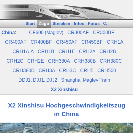
Start
Züge
Strecken
Infos
Fotos
China
:
CF600 (Maglev)
CR300AF
CR300BF
CR400AF
CR400BF
CR450AF
CR450BF
CRH1A
CRH1A‑A
CRH1B
CRH1E
CRH2A
CRH2B
CRH2C
CRH2E
CRH380A
CRH380B
CRH380C
CRH380D
CRH3A
CRH3C
CRH5
CRH500
DDJ1, DJJ1, DJJ2
Shanghai Maglev Train
X2 Xinshisu
X2 Xinshisu Hochgeschwindigkeitszug
in China