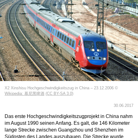
X2 Xinshisu Hochgeschwindigkeitszug in China – 23.12.2006 ©
Wikipedia: 慕尼黑啤酒
(CC BY-SA 3.0)
30.06.2017
Das erste Hochgeschwindigkeitszugprojekt in China nahm
im August 1990 seinen Anfang. Es galt, die 146 Kilometer
lange Strecke zwischen Guangzhou und Shenzhen im
Südosten des Landes auszubauen. Die Strecke wurde