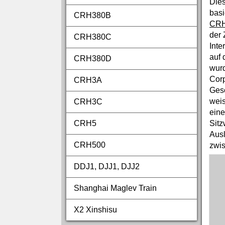
Dies
basi
CRH380B
CR
der 
CRH380C
Inte
auf 
CRH380D
wur
Corp
CRH3A
Gesc
weis
CRH3C
ein
Sitz
CRH5
Ausl
CRH500
zwis
DDJ1, DJJ1, DJJ2
Shanghai Maglev Train
X2 Xinshisu