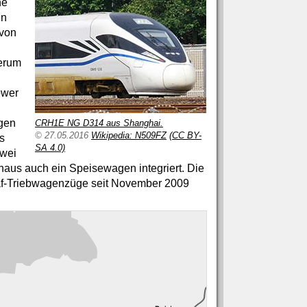
he
en
 von
derum
ower
agen
CRH1E NG D314 aus Shanghai.
© 27.05.2016
Wikipedia: N509FZ
(CC BY-
us
SA 4.0)
zwei
aus auch ein Speisewagen integriert. Die
laf-Triebwagenzüge seit November 2009