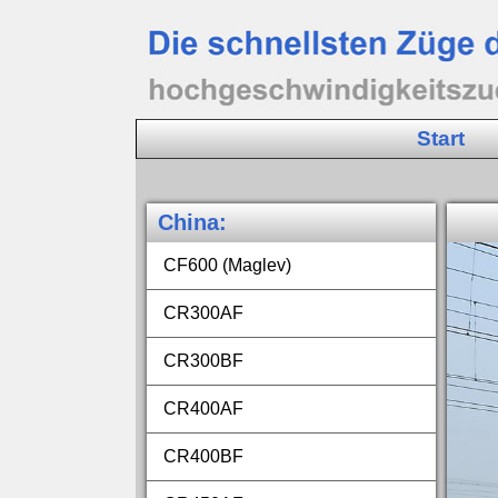
Start
China
:
CF600 (Maglev)
CR300AF
CR300BF
CR400AF
CR400BF