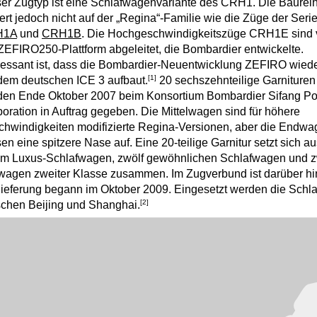
er Zugtyp ist eine Schlafwagenvariante des CRH1. Die Baurei
ert jedoch nicht auf der „Regina“-Familie wie die Züge der Seri
H1A
und
CRH1B
. Die Hochgeschwindigkeitszüge CRH1E sind
ZEFIRO250-Plattform abgeleitet, die Bombardier entwickelte.
ressant ist, dass die Bombardier-Neuentwicklung ZEFIRO wie
[1]
dem deutschen ICE 3 aufbaut.
20 sechszehnteilige Garnituren
den Ende Oktober 2007 beim Konsortium Bombardier Sifang P
oration in Auftrag gegeben. Die Mittelwagen sind für höhere
hwindigkeiten modifizierte Regina-Versionen, aber die Endw
en eine spitzere Nase auf. Eine 20-teilige Garnitur setzt sich a
em Luxus-Schlafwagen, zwölf gewöhnlichen Schlafwagen und 
wagen zweiter Klasse zusammen. Im Zugverbund ist darüber hin
ieferung begann im Oktober 2009. Eingesetzt werden die Sch
[2]
chen Beijing und Shanghai.