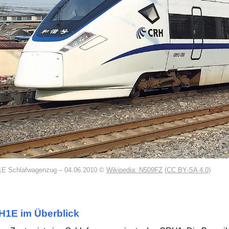
E Schlafwagenzug – 04.06.2010 ©
Wikipedia: N509FZ
(CC BY-SA 4.0)
1E im Überblick