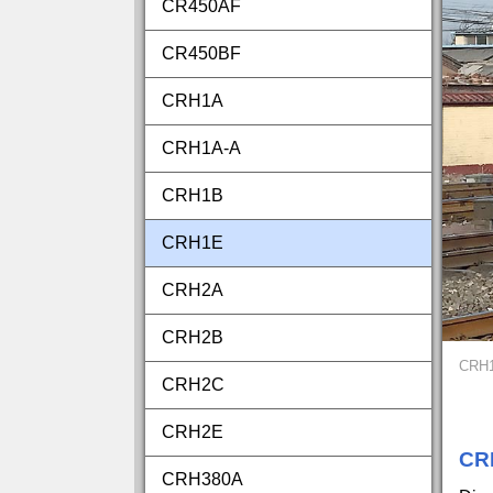
CR450AF
CR450BF
CRH1A
CRH1A‑A
CRH1B
CRH1E
CRH2A
CRH2B
CRH1
CRH2C
CRH2E
CRH
CRH380A