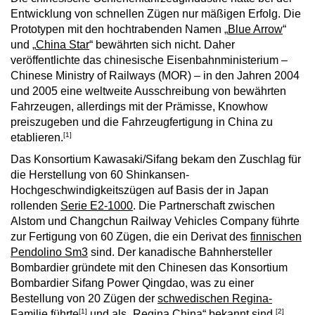
Entwicklung von schnellen Zügen nur mäßigen Erfolg. Die
Prototypen mit den hochtrabenden Namen „
Blue Arrow
“
und „
China Star
“ bewährten sich nicht. Daher
veröffentlichte das chinesische Eisenbahnministerium –
Chinese Ministry of Railways (MOR) – in den Jahren 2004
und 2005 eine weltweite Ausschreibung von bewährten
Fahrzeugen, allerdings mit der Prämisse, Knowhow
preiszugeben und die Fahrzeugfertigung in China zu
[1]
etablieren.
Das Konsortium Kawasaki/Sifang bekam den Zuschlag für
die Herstellung von 60 Shinkansen-
Hochgeschwindigkeitszügen auf Basis der in Japan
rollenden
Serie E2-1000
. Die Partnerschaft zwischen
Alstom und Changchun Railway Vehicles Company führte
zur Fertigung von 60 Zügen, die ein Derivat des
finnischen
Pendolino Sm3
sind. Der kanadische Bahnhersteller
Bombardier gründete mit den Chinesen das Konsortium
Bombardier Sifang Power Qingdao, was zu einer
Bestellung von 20 Zügen der
schwedischen Regina-
[1]
[2]
Familie
führte
und als „Regina China“ bekannt sind.