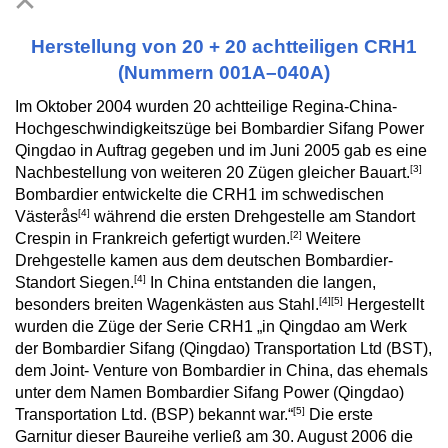
Herstellung von 20 + 20 achtteiligen CRH1
(Nummern 001A–040A)
Im Oktober 2004 wurden 20 achtteilige Regina-China-
Hochgeschwindigkeitszüge bei Bombardier Sifang Power
Qingdao in Auftrag gegeben und im Juni 2005 gab es eine
[3]
Nachbestellung von weiteren 20 Zügen gleicher Bauart.
Bombardier entwickelte die CRH1 im schwedischen
[4]
Västerås
während die ersten Drehgestelle am Standort
[2]
Crespin in Frankreich gefertigt wurden.
Weitere
Drehgestelle kamen aus dem deutschen Bombardier-
[4]
Standort Siegen.
In China entstanden die langen,
[4]
[5]
besonders breiten Wagenkästen aus Stahl.
Hergestellt
wurden die Züge der Serie CRH1 „in Qingdao am Werk
der Bombardier Sifang (Qingdao) Transportation Ltd (BST),
dem Joint- Venture von Bombardier in China, das ehemals
unter dem Namen Bombardier Sifang Power (Qingdao)
[5]
Transportation Ltd. (BSP) bekannt war.“
Die erste
Garnitur dieser Baureihe verließ am 30. August 2006 die