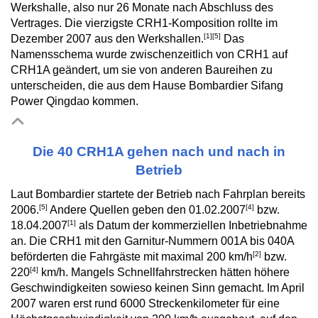
Werkshalle, also nur 26 Monate nach Abschluss des
Vertrages. Die vierzigste CRH1-Komposition rollte im
[1]
[5]
Dezember 2007 aus den Werkshallen.
Das
Namensschema wurde zwischenzeitlich von CRH1 auf
CRH1A geändert, um sie von anderen Baureihen zu
unterscheiden, die aus dem Hause Bombardier Sifang
Power Qingdao kommen.
Die 40 CRH1A gehen nach und nach in
Betrieb
Laut Bombardier startete der Betrieb nach Fahrplan bereits
[5]
[4]
2006.
Andere Quellen geben den 01.02.2007
bzw.
[1]
18.04.2007
als Datum der kommerziellen Inbetriebnahme
an. Die CRH1 mit den Garnitur-Nummern 001A bis 040A
[2]
beförderten die Fahrgäste mit maximal 200 km/h
bzw.
[4]
220
km/h. Mangels Schnellfahrstrecken hätten höhere
Geschwindigkeiten sowieso keinen Sinn gemacht. Im April
2007 waren erst rund 6000 Streckenkilometer für eine