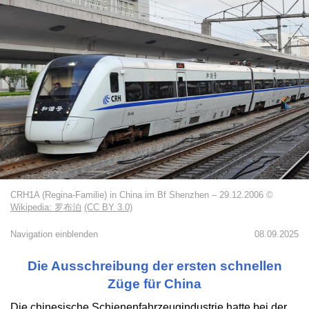
CRH1A (Regina-Familie) in China im Bf Shenzhen – 29.12.2006 ©
Wikipedia: 罗布泊
(CC BY 3.0)
Navigation einblenden
08.09.2025
Die Ausschreibung der ersten schnellen
Züge für China
Die chinesische Schienenfahrzeugindustrie hatte bei der