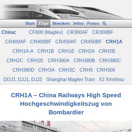
Start
Züge
Strecken
Infos
Fotos
China
:
CF600 (Maglev)
CR300AF
CR300BF
CR400AF
CR400BF
CR450AF
CR450BF
CRH1A
CRH1A‑A
CRH1B
CRH1E
CRH2A
CRH2B
CRH2C
CRH2E
CRH380A
CRH380B
CRH380C
CRH380D
CRH3A
CRH3C
CRH5
CRH500
DDJ1, DJJ1, DJJ2
Shanghai Maglev Train
X2 Xinshisu
CRH1A – China Railways High Speed
Hochgeschwindigkeitszug von
Bombardier