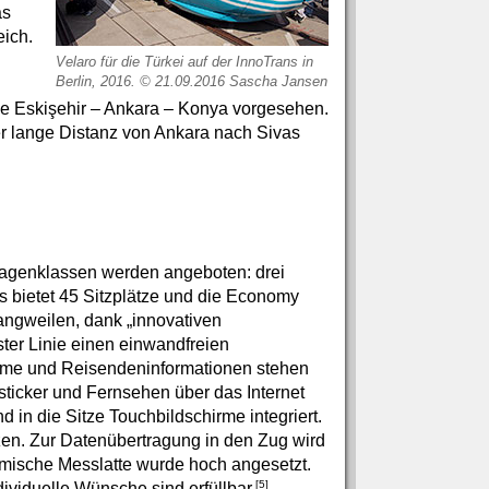
as
eich.
Velaro für die Türkei auf der InnoTrans in
Berlin, 2016. © 21.09.2016 Sascha Jansen
n
ke Eskişehir – Ankara – Konya vorgesehen.
er lange Distanz von Ankara nach Sivas
Wagenklassen werden angeboten: drei
ss bietet 45 Sitzplätze und die Economy
angweilen, dank „innovativen
ster Linie einen einwandfreien
ilme und Reisendeninformationen stehen
icker und Fernsehen über das Internet
 in die Sitze Touch­bild­schirme integriert.
en. Zur Datenübertragung in den Zug wird
mische Messlatte wurde hoch angesetzt.
[5]
ividuelle Wünsche sind erfüllbar.