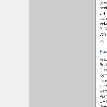
glei
betr
Die 
tech
Vela
[5]
. 
von 
Fea
Erwä
Busi
Clas
Kom
Inte
zur 
werd
Via 
UMTS
Warm