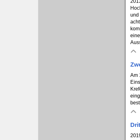
201
Hoch
und 
acht
kom
eine
Auss
Zwe
Am 1
Eins
Kref
eing
best
Dri
2019