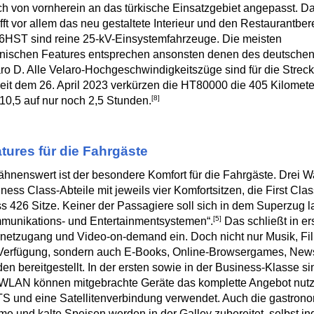
ch von vornherein an das türkische Einsatzgebiet angepasst. D
ifft vor allem das neu gestaltete Interieur und den Restaurantber
6HST sind reine 25-kV-Einsystemfahrzeuge. Die meisten
nischen Features entsprechen ansonsten denen des deutsche
ro D. Alle Velaro-Hochgeschwindigkeitszüge sind für die Strec
Seit dem 26. April 2023 verkürzen die HT80000 die 405 Kilomet
[8]
10,5 auf nur noch 2,5 Stunden.
tures für die Fahrgäste
hnenswert ist der besondere Komfort für die Fahrgäste. Drei 
ness Class-Abteile mit jeweils vier Komfortsitzen, die First Cla
s 426 Sitze. Keiner der Passagiere soll sich in dem Superzug l
[5]
munikations- und Entertainmentsystemen“.
Das schließt in er
rnetzugang und Video-on-demand ein. Doch nicht nur Musik, F
Verfügung, sondern auch E-Books, Online-Browsergames, Newst
en bereitgestellt. In der ersten sowie in der Business-Klasse sind
WLAN können mitgebrachte Geräte das komplette Angebot nutz
 und eine Satellitenverbindung verwendet. Auch die gastrono
e und kalte Speisen werden in der Galley zubereitet, selbst ind