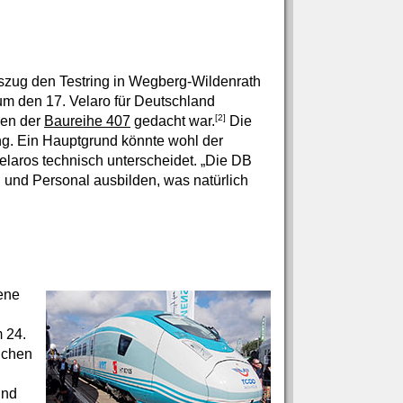
szug den Testring in Wegberg-Wildenrath
 um den 17. Velaro für Deutschland
[2]
gen der
Baureihe 407
gedacht war.
Die
ng. Ein Hauptgrund könnte wohl der
laros technisch unterscheidet. „Die DB
n und Personal ausbilden, was natürlich
ene
 24.
ichen
ind