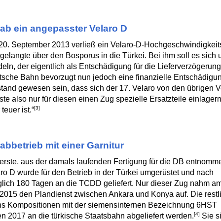
ab ein angepasster Velaro D
0. September 2013 verließ ein Velaro-D-Hochgeschwindigkeit
gelangte über den Bosporus in die Türkei. Bei ihm soll es sich
eln, der eigentlich als Entschädigung für die Lieferverzögerun
sche Bahn bevorzugt nun jedoch eine finanzielle Entschädigu
and gewesen sein, dass sich der 17. Velaro von den übrigen Ve
te also nur für diesen einen Zug spezielle Ersatzteile einlager
[3]
 teuer ist.“
abbetrieb mit einer Garnitur
erste, aus der damals laufenden Fertigung für die DB entnomm
ro D wurde für den Betrieb in der Türkei umgerüstet und nach
glich 180 Tagen an die TCDD geliefert. Nur dieser Zug nahm am
2015 den Plandienst zwischen Ankara und Konya auf. Die restl
hs Kompositionen mit der siemensinternen Bezeichnung 6HST
[4]
en 2017 an die türkische Staatsbahn abgeliefert werden.
Sie s