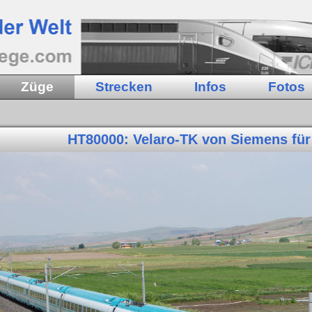
Züge
Strecken
Infos
Fotos
HT80000: Velaro-TK von Siemens für