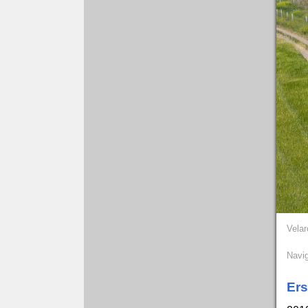
Vela
Navig
Ers