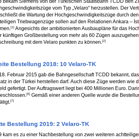
3 bekam Siemens von der Türkischen Staatsbahn TCDD den Zu
geschwindigkeitszüge vom Typ „Velaro“ herzustellen. Der Vert
schließt die Wartung der Hochgeschwindigkeitszüge durch den H
teiligen Triebwagenzüge sollen auf den Relationen Ankara – İ
[1]
men.
Angesichts der ambitionierten Ausbaupläne für das Hoch
r künftigen Großbestellung von mehr als 60 Zügen auszugehen.
[2]
chreibung mit dem Velaro punkten zu können.
ite Bestellung 2018: 10 Velaro-TK
8. Februar 2015 gab die Bahngesellschaft TCDD bekannt, dass
atz in der Türkei herstellen darf. Auch diese Züge werden wie
eld gefertigt. Der Auftragswert liegt bei 400 Millionen Euro. Dari
[6]
eschlossen.
Gemäß einer anderen Quelle wurde die Bestellun
[7]
ätigt.
tte Bestellung 2019: 2 Velaro-TK
 kam es zu einer Nachbestellung von zwei weiteren achtteil