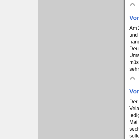
Vor
Am 2
und 
hand
Deut
Umst
müss
sehr
Vor
Der 
Vela
ledi
Mai 
sec
soll