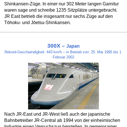
Shinkansen-Züge. In einer nur 302 Meter langen Garnitur
waren sage und schreibe 1235 Sitzplätze untergebracht.
JR East betrieb die insgesamt nur sechs Züge auf den
Tōhoku- und Jōetsu-Shinkansen.
300X –
Japan
Rekord-Geschwindigkeit: 443 km/h – in Betrieb von: 25. Mai 1995 bis 1.
Februar 2002
Nach JR-East und JR-West ließ auch der japanische
Bahn­be­trei­ber JR-Cen­tral ab 1994 von der ein­hei­mi­schen
In­dus­trie ei­nen Ver­suchs­zug her­stel­len. In ge­mein­sa­mer