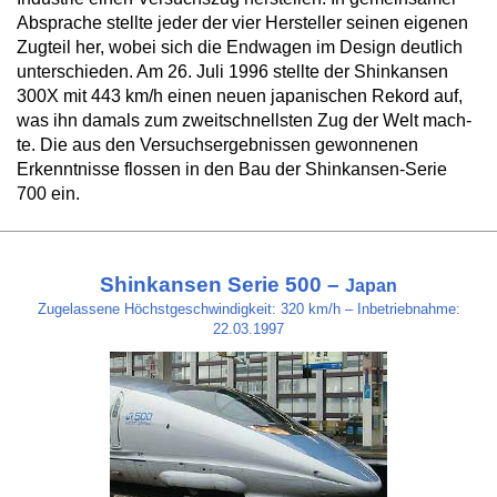
Ab­spra­che stell­te je­der der vier Her­stel­ler sei­nen ei­ge­nen
Zug­teil her, wo­bei sich die End­wa­gen im De­sign deut­lich
un­ter­schie­den. Am 26. Ju­li 1996 stell­te der Shink­an­sen
300X mit 443 km/h ei­nen neu­en ja­pa­ni­schen Re­kord auf,
was ihn da­mals zum zweit­schnells­ten Zug der Welt mach­
te. Die aus den Versuchsergebnissen gewonnenen
Erkenntnisse flossen in den Bau der Shinkansen-Serie
700 ein.
Shinkansen Serie 500 –
Japan
Zugelassene Höchstgeschwindigkeit: 320 km/h – Inbetriebnahme:
22.03.1997