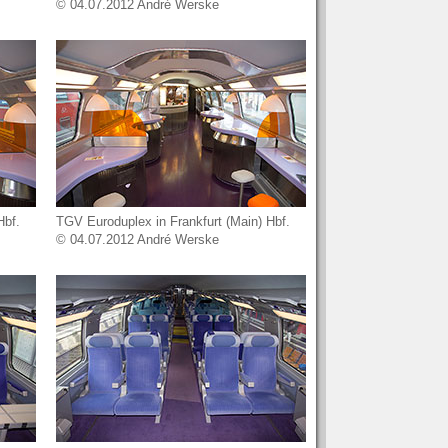
© 04.07.2012 André Werske
Hbf.
TGV Euroduplex in Frankfurt (Main) Hbf.
© 04.07.2012 André Werske