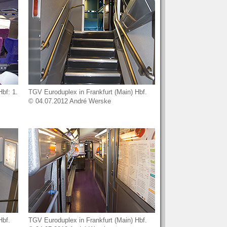
bf: 1.
TGV Euroduplex in Frankfurt (Main) Hbf.
© 04.07.2012 André Werske
Hbf.
TGV Euroduplex in Frankfurt (Main) Hbf.