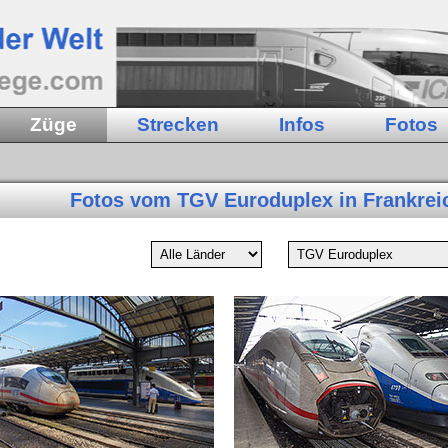
Züge
Strecken
Infos
Fotos
Fotos vom TGV Euroduplex in Frankreic