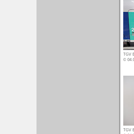
TGV Eu
© 04.
TGV Eu