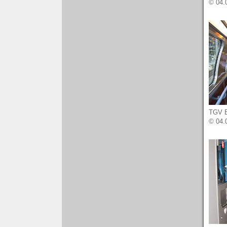
© 04.
TGV Eu
© 04.