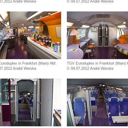
07.2012 André Werske
© 04.07.2012 André Werske
roduplex in Frankfurt (Main) Hbf.
TGV Euroduplex in Frankfurt (Main) 
07.2012 André Werske
© 04.07.2012 André Werske