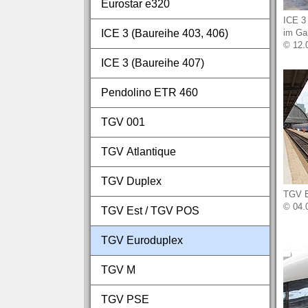
Eurostar e320
ICE 3
ICE 3 (Baureihe 403, 406)
im Gar
© 12.
ICE 3 (Baureihe 407)
Pendolino ETR 460
TGV 001
TGV Atlantique
TGV Duplex
TGV Eu
© 04.
TGV Est / TGV POS
TGV Euroduplex
TGV M
TGV PSE