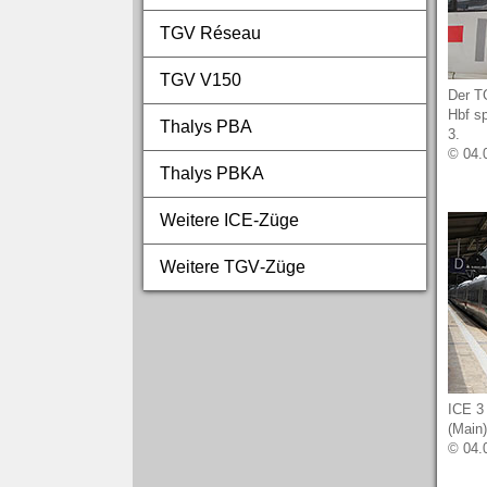
TGV Réseau
TGV V150
Der T
Hbf s
Thalys PBA
3.
© 04.
Thalys PBKA
Weitere ICE‑Züge
Weitere TGV‑Züge
ICE 3
(Main)
© 04.