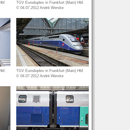
Hbf.
TGV Euroduplex in Frankfurt (Main) Hbf.
© 04.07.2012 André Werske
Hbf.
TGV Euroduplex in Frankfurt (Main) Hbf.
© 04.07.2012 André Werske