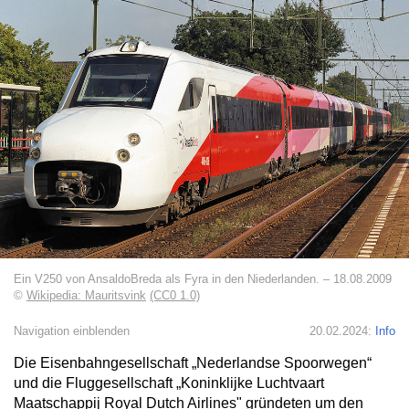
Ein V250 von AnsaldoBreda als Fyra in den Niederlanden. – 18.08.2009
©
Wikipedia: Mauritsvink
(CC0 1.0)
Navigation einblenden
20.02.2024:
Info
Die Eisenbahngesellschaft „Nederlandse Spoorwegen“
und die Fluggesellschaft „Koninklijke Luchtvaart
Maatschappij Royal Dutch Airlines" gründeten um den