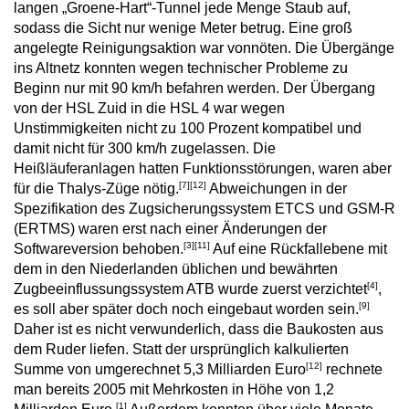
langen „Groene-Hart“-Tunnel jede Menge Staub auf,
sodass die Sicht nur wenige Meter betrug. Eine groß
angelegte Reinigungsaktion war vonnöten. Die Übergänge
ins Altnetz konnten wegen technischer Probleme zu
Beginn nur mit 90 km/h befahren werden. Der Übergang
von der HSL Zuid in die HSL 4 war wegen
Unstimmigkeiten nicht zu 100 Prozent kompatibel und
damit nicht für 300 km/h zugelassen. Die
Heißläuferanlagen hatten Funktionsstörungen, waren aber
[7]
[12]
für die Thalys-Züge nötig.
Abweichungen in der
Spezifikation des Zugsicherungssystem ETCS und GSM-R
(ERTMS) waren erst nach einer Änderungen der
[3]
[11]
Softwareversion behoben.
Auf eine Rückfallebene mit
dem in den Niederlanden üblichen und bewährten
[4]
Zugbeeinflussungssystem ATB wurde zuerst verzichtet
,
[9]
es soll aber später doch noch eingebaut worden sein.
Daher ist es nicht verwunderlich, dass die Baukosten aus
dem Ruder liefen. Statt der ursprünglich kalkulierten
[12]
Summe von umgerechnet 5,3 Milliarden Euro
rechnete
man bereits 2005 mit Mehrkosten in Höhe von 1,2
[1]