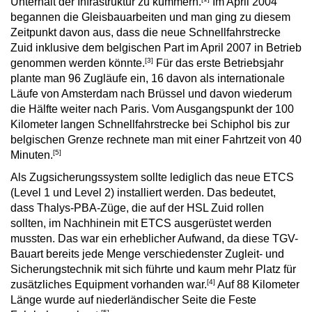
Unterhalt der Infrastruktur zu kümmern.
Im April 2004
begannen die Gleisbauarbeiten und man ging zu diesem
Zeitpunkt davon aus, dass die neue Schnellfahrstrecke
Zuid inklusive dem belgischen Part im April 2007 in Betrieb
[3]
genommen werden könnte.
Für das erste Betriebsjahr
plante man 96 Zugläufe ein, 16 davon als internationale
Läufe von Amsterdam nach Brüssel und davon wiederum
die Hälfte weiter nach Paris. Vom Ausgangspunkt der 100
Kilometer langen Schnellfahrstrecke bei Schiphol bis zur
belgischen Grenze rechnete man mit einer Fahrtzeit von 40
[5]
Minuten.
Als Zugsicherungssystem sollte lediglich das neue ETCS
(Level 1 und Level 2) installiert werden. Das bedeutet,
dass Thalys-PBA-Züge, die auf der HSL Zuid rollen
sollten, im Nachhinein mit ETCS ausgerüstet werden
mussten. Das war ein erheblicher Aufwand, da diese TGV-
Bauart bereits jede Menge verschiedenster Zugleit- und
Sicherungstechnik mit sich führte und kaum mehr Platz für
[4]
zusätzliches Equipment vorhanden war.
Auf 88 Kilometer
Länge wurde auf niederländischer Seite die Feste
[5]