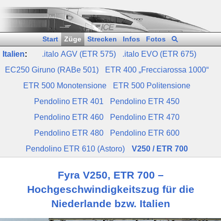
Start
Züge
Strecken
Infos
Fotos
Italien
:
.italo AGV (ETR 575)
.italo EVO (ETR 675)
EC250 Giruno (RABe 501)
ETR 400 „Frecciarossa 1000“
ETR 500 Monotensione
ETR 500 Politensione
Pendolino ETR 401
Pendolino ETR 450
Pendolino ETR 460
Pendolino ETR 470
Pendolino ETR 480
Pendolino ETR 600
Pendolino ETR 610 (Astoro)
V250 / ETR 700
Fyra V250, ETR 700 –
Hochgeschwindigkeitszug für die
Niederlande bzw. Italien