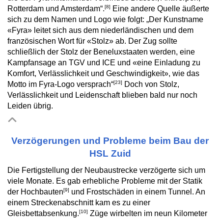
[8]
Rotterdam und Amsterdam“.
Eine andere Quelle äußerte
sich zu dem Namen und Logo wie folgt: „Der Kunstname
«Fyra» leitet sich aus dem niederländischen und dem
französischen Wort für «Stolz» ab. Der Zug sollte
schließlich der Stolz der Beneluxstaaten werden, eine
Kampfansage an TGV und ICE und «eine Einladung zu
Komfort, Verlässlichkeit und Geschwindigkeit», wie das
[23]
Motto im Fyra-Logo versprach“
Doch von Stolz,
Verlässlichkeit und Leidenschaft blieben bald nur noch
Leiden übrig.
Verzögerungen und Probleme beim Bau der
HSL Zuid
Die Fertigstellung der Neubaustrecke verzögerte sich um
viele Monate. Es gab erhebliche Probleme mit der Statik
[9]
der Hochbauten
und Frostschäden in einem Tunnel. An
einem Streckenabschnitt kam es zu einer
[10]
Gleisbettabsenkung.
Züge wirbelten im neun Kilometer