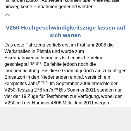
Milliarden Euro.
Außerdem konnten über viele Monate
hinweg keine Einnahmen generiert werden.
V250-Hochgeschwindigkeitszüge lassen auf
sich warten
Das erste Fahrzeug verließ erst im Frühjahr 2008 die
Werkshallen in Pistoia und wurde zum
Eisenbahnversuchsring ins tschechische Velim
[7]
[13]
[14]
geschleppt.
Es fehlte jedoch noch die
Inneneinrichtung. Bis diese Garnitur jedoch am zukünftigen
Einsatzort in den Niederlanden eintraf, verstrich ein
[15]
[16]
komplettes Jahr.
Im September 2009 erreichte der
[9]
V250-Testzug 278 km/h.
Bis Sommer 2011 standen nur
vier der 19 Züge für Testfahrten zur Verfügung, wobei der
V250 mit der Nummer 4806 Mitte Juni 2011 wegen
anstehender Wartungsarbeiten wieder nach Italien
zurückgebracht werden musste. Bis dato lagen weder in
[16]
den Niederlanden noch in Belgien Zulassungen vor.
Die
Probe- und Zulassungsfahrten mit dem V250 machten