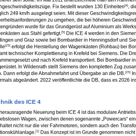
[4]
geschwindigkeitszüge. Fix bestellt wurden 130 Einheiten
, d
glich 249 km/h ausgelegt seien. Mit dieser Geschwindigkeitsgre
erheitsanforderungen zu umgehen, die bei höheren Geschwindi
engründen wurde für das Grundgerüst auf Aluminium als Werkstof
[5]
nkästen aus Stahl gefertigt.
Die ICE 4 werden in den Siemens
ingen und Graz sowie bei Bombardier in Henningsdorf und Sieg
[25]
lle
erfolgt die Herstellung der Wagenkästen (Rohbau) bei Bo
amt technischer Komplettierung in Krefeld bei Siemens. Die Dr
mmengesetzt und nach Krefeld transportiert. Bei Bombardier 
erüstet. In Wildenrath stellt Siemens den kompletten Zug zus
[25]
. Dann erfolgt die Abnahmefahrt und Übergabe an die DB.
In
mals abgeändert. 2022 veröffentlichte die DB, dass es 2026 i
hnik des ICE 4
herausragende Neuerung beim ICE 4 ist das modulare Antriebs
iebslosen Wagen, zwischen denen sogenannte „Powercars“ eing
haltet nicht nur die vier Fahrmotoren, sondern auch den Transfo
[1]
tionskühlanlage.
Das Konzept ist im Grunde genommen nicht 