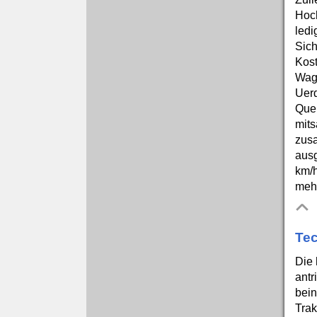
Hoch
ledi
Sich
Kost
Wage
Uerd
Que
mits
zusa
ausg
km/h
mehr
Tec
Die 
antr
bein
Trak