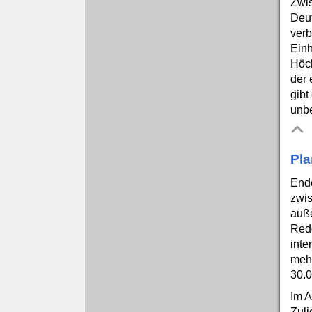
Zwis
Deut
verb
Ein
Höch
der 
gibt
unbe
Pla
Ende
zwis
auße
Rede
inte
mehr
30.0
Im A
Zuli