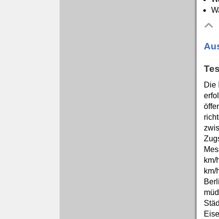
Wa
Aus
Tes
Die 
erfo
öffe
rich
zwis
Zugs
Mess
km/h
km/h
Berl
müde
Städ
Eise