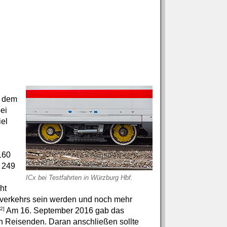
f dem
ei
el
160
 249
ICx bei Testfahrten in Würzburg Hbf.
ht
verkehrs sein werden und noch mehr
2]
Am 16. September 2016 gab das
n Reisenden. Daran anschließen sollte