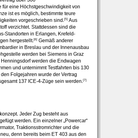
ie für eine Höchstgeschwindigkeit von
nze ist es möglich, bestimmte teure
[5]
gkeiten vorgeschrieben sind.
Aus
f verzichtet. Stattdessen sind die
-Standorten in Erlangen, Krefeld-
[6]
en hergestellt.
Gemäß anderer
mbardier in Breslau und der Innenausbau
ehgestelle werden bei Siemens in Graz
in Henningsdorf werden die Endwagen
ammen und unternimmt Testfahrten bis 130
 den Folgejahren wurde der Vertrag
[7]
nsgesamt 137 ICE-4-Züge sein werden.
konzept. Jeder Zug besteht aus
efügt werden. Ein einzelner „Powercar“
rmator, Traktionsstromrichter und die
neu, denn bereits beim ET 403 aus den