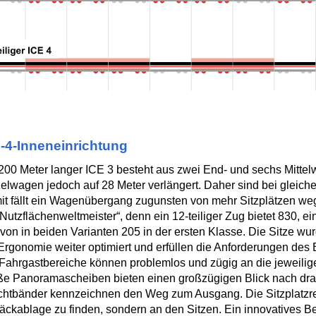
-4-Inneneinrichtung
200 Meter langer ICE 3 besteht aus zwei End- und sechs Mitte
elwagen jedoch auf 28 Meter verlängert. Daher sind bei gleic
t fällt ein Wagenübergang zugunsten von mehr Sitzplätzen we
„Nutzflächenweltmeister“, denn ein 12-teiliger Zug bietet 830, ei
von in beiden Varianten 205 in der ersten Klasse. Die Sitze wu
Ergonomie weiter optimiert und erfüllen die Anforderungen des
Fahrgastbereiche können problemlos und zügig an die jeweili
ße Panoramascheiben bieten einen großzügigen Blick nach dr
htbänder kennzeichnen den Weg zum Ausgang. Die Sitzplatzrese
ckablage zu finden, sondern an den Sitzen. Ein innovatives B