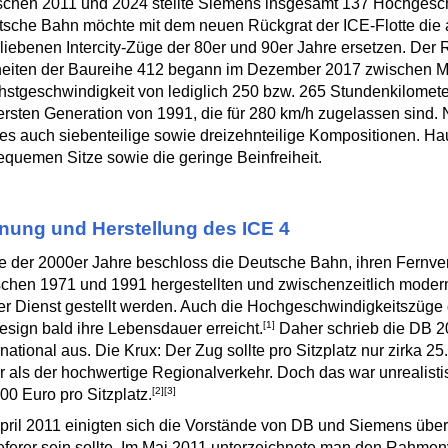
chen 2011 und 2024 stellte Siemens insgesamt 137 Hochgesch
sche Bahn möchte mit dem neuen Rückgrat der ICE-Flotte die 
liebenen Intercity-Züge der 80er und 90er Jahre ersetzen. Der R
heiten der Baureihe 412 begann im Dezember 2017 zwischen M
stgeschwindigkeit von lediglich 250 bzw. 265 Stundenkilomete
ersten Generation von 1991, die für 280 km/h zugelassen sind.
 es auch siebenteilige sowie dreizehnteilige Kompositionen. Hau
quemen Sitze sowie die geringe Beinfreiheit.
nung und Herstellung des ICE 4
 der 2000er Jahre beschloss die Deutsche Bahn, ihren Fernve
chen 1971 und 1991 hergestellten und zwischenzeitlich moderni
r Dienst gestellt werden. Auch die Hochgeschwindigkeitszüge 
[1]
sign bald ihre Lebensdauer erreicht.
Daher schrieb die DB 2
rnational aus. Die Krux: Der Zug sollte pro Sitzplatz nur zirka 
 als der hochwertige Regionalverkehr. Doch das war unrealisti
[2]
[3]
00 Euro pro Sitzplatz.
pril 2011 einigten sich die Vorstände von DB und Siemens über
eferer sein sollte. Im Mai 2011 unterzeichnete man den Rahmen