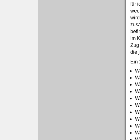
für 
wech
wird
zusä
befi
Im I
Zug 
die 
Ein 
Wa
Wa
Wa
Wa
Wa
Wa
Wa
Wa
W
Wa
Wa