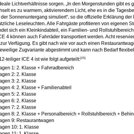
ideale Lichtverhältnisse sorgen. „In den Morgenstunden gibt 
selt es zu warmem, aktivierendem Licht, ehe es in die Tagesb
 der Sonnenuntergang simuliert“, so die offizielle Erklärung der
tzliche Leseleuchten. Alle Fahrgäste profitieren von eigenen 
ndet sich ein Kleinkindabteil, ein Familien- und Rollstuhlberei
CE 4 können auch Fahrräder transportiert werden. Acht reservier
zur Verfügung. Es gibt nach wie vor auch einen Restaurantwage
jeweilige Zugvariante abgestimmt und kann nach Bedarf flexibe
[25]
12-teiliger ICE 4 ist wie folgt aufgeteilt:
gen 1: 2. Klasse + Fahrradbereich
gen 2: 2. Klasse
gen 3: 2. Klasse
gen 4: 2. Klasse + Familienabteil
gen 5: 2. Klasse
gen 6: 2. Klasse
gen 7: 2. Klasse
gen 8: 2. Klasse + Personalbereich + Rollstuhlbereich + Beh
agen 9: Restaurantwagen
gen 10: 1. Klasse
gen 11: 1. Klasse