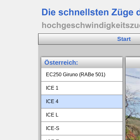
Start
Österreich
:
EC250 Giruno (RABe 501)
ICE 1
ICE 4
ICE L
ICE‑S