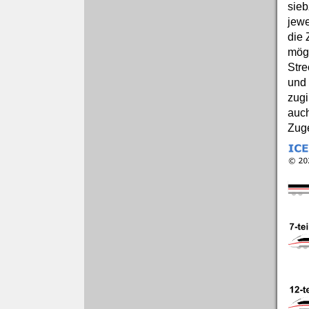
sieb
jewe
die 
mögl
Stre
und 
zugi
auch
Zug