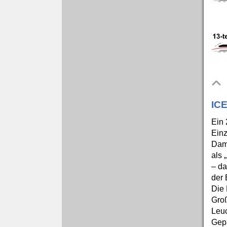
ICE
Ein 
Einz
Dami
als 
– da
der 
Die 
Gro
Leuc
Gepä