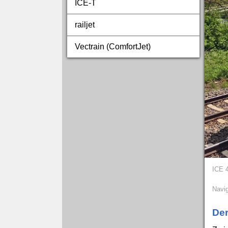
ICE‑T
railjet
Vectrain (ComfortJet)
ICE 
Navig
Der