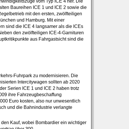
windigkeitszüge vom Typ ICE 4 her. Die
alten Baureihen ICE 1 und ICE 2 sowie die
egelbetrieb mit den ersten, zwölfteiligen
ünchen und Hamburg. Mit einer
rn sind die ICE 4 langsamer als die ICEs
 Neben den zwölfteiligen ICE-4-Garnituren
ptkritikpunkte aus Fahrgastsicht sind die
rkehrs-Fuhrpark zu modernisieren. Die
sierten Intercitywagen sollten ab 2020
der Serien ICE 1 und ICE 2 haben trotz
009 ihre Fahrzeugbeschaffung
25.000 Euro kosten, also nur unwesentlich
sch und die Bahnindustrie verlangte
 den Kauf, wobei Bombardier ein wichtiger
vertrag über 300