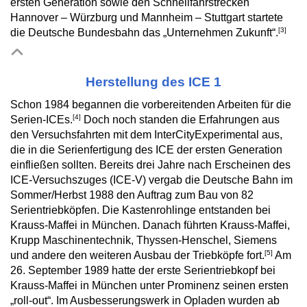
ersten Generation sowie den Schnellfahrstrecken
Hannover – Würzburg und Mannheim – Stuttgart startete
[3]
die Deutsche Bundesbahn das „Unternehmen Zukunft“.
Herstellung des ICE 1
Schon 1984 begannen die vorbereitenden Arbeiten für die
[4]
Serien-ICEs.
Doch noch standen die Erfahrungen aus
den Versuchsfahrten mit dem InterCityExperimental aus,
die in die Serienfertigung des ICE der ersten Generation
einfließen sollten. Bereits drei Jahre nach Erscheinen des
ICE-Versuchszuges (ICE-V) vergab die Deutsche Bahn im
Sommer/Herbst 1988 den Auftrag zum Bau von 82
Serientriebköpfen. Die Kastenrohlinge entstanden bei
Krauss-Maffei in München. Danach führten Krauss-Maffei,
Krupp Maschinentechnik, Thyssen-Henschel, Siemens
[5]
und andere den weiteren Ausbau der Triebköpfe fort.
Am
26. September 1989 hatte der erste Serientriebkopf bei
Krauss-Maffei in München unter Prominenz seinen ersten
„roll-out“. Im Ausbesserungswerk in Opladen wurden ab