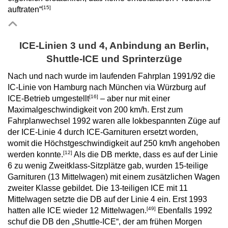
[15]
auftraten“
ICE-Linien 3 und 4, Anbindung an Berlin,
Shuttle-ICE und Sprinterzüge
Nach und nach wurde im laufenden Fahrplan 1991/92 die
IC-Linie von Hamburg nach München via Würzburg auf
[16]
ICE-Betrieb umgestellt
– aber nur mit einer
Maximalgeschwindigkeit von 200 km/h. Erst zum
Fahrplanwechsel 1992 waren alle lokbespannten Züge auf
der ICE-Linie 4 durch ICE-Garnituren ersetzt worden,
womit die Höchstgeschwindigkeit auf 250 km/h angehoben
[12]
werden konnte.
Als die DB merkte, dass es auf der Linie
6 zu wenig Zweitklass-Sitzplätze gab, wurden 15-teilige
Garnituren (13 Mittelwagen) mit einem zusätzlichen Wagen
zweiter Klasse gebildet. Die 13-teiligen ICE mit 11
Mittelwagen setzte die DB auf der Linie 4 ein. Erst 1993
[49]
hatten alle ICE wieder 12 Mittelwagen.
Ebenfalls 1992
schuf die DB den „Shuttle-ICE“, der am frühen Morgen