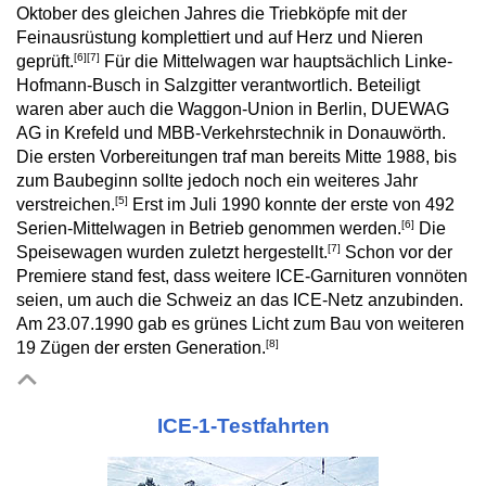
Oktober des gleichen Jahres die Triebköpfe mit der
Feinausrüstung komplettiert und auf Herz und Nieren
[6]
[7]
geprüft.
Für die Mittelwagen war hauptsächlich Linke-
Hofmann-Busch in Salzgitter verantwortlich. Beteiligt
waren aber auch die Waggon-Union in Berlin, DUEWAG
AG in Krefeld und MBB-Verkehrstechnik in Donauwörth.
Die ersten Vorbereitungen traf man bereits Mitte 1988, bis
zum Baubeginn sollte jedoch noch ein weiteres Jahr
[5]
verstreichen.
Erst im Juli 1990 konnte der erste von 492
[6]
Serien-Mittelwagen in Betrieb genommen werden.
Die
[7]
Speisewagen wurden zuletzt hergestellt.
Schon vor der
Premiere stand fest, dass weitere ICE-Garnituren vonnöten
seien, um auch die Schweiz an das ICE-Netz anzubinden.
Am 23.07.1990 gab es grünes Licht zum Bau von weiteren
[8]
19 Zügen der ersten Generation.
ICE-1-Testfahrten