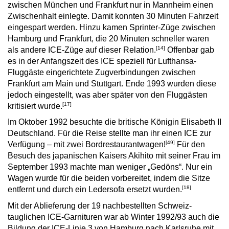
zwischen München und Frankfurt nur in Mannheim einen
Zwischenhalt einlegte. Damit konnten 30 Minuten Fahrzeit
eingespart werden. Hinzu kamen Sprinter-Züge zwischen
Hamburg und Frankfurt, die 20 Minuten schneller waren
[14]
als andere ICE-Züge auf dieser Relation.
Offenbar gab
es in der Anfangszeit des ICE speziell für Lufthansa-
Fluggäste eingerichtete Zugverbindungen zwischen
Frankfurt am Main und Stuttgart. Ende 1993 wurden diese
jedoch eingestellt, was aber später von den Fluggästen
[17]
kritisiert wurde.
Im Oktober 1992 besuchte die britische Königin Elisabeth II
Deutschland. Für die Reise stellte man ihr einen ICE zur
[49]
Verfügung – mit zwei Bordrestaurantwagen!
Für den
Besuch des japanischen Kaisers Akihito mit seiner Frau im
September 1993 machte man weniger „Gedöns“. Nur ein
Wagen wurde für die beiden vorbereitet, indem die Sitze
[18]
entfernt und durch ein Ledersofa ersetzt wurden.
Mit der Ablieferung der 19 nachbestellten Schweiz-
tauglichen ICE-Garnituren war ab Winter 1992/93 auch die
Bildung der ICE-Linie 3 von Hamburg nach Karlsruhe mit