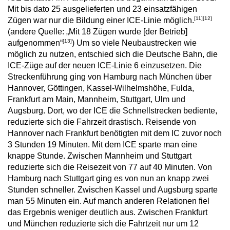
Mit bis dato 25 ausgelieferten und 23 einsatzfähigen
[11]
[12]
Zügen war nur die Bildung einer ICE-Linie möglich.
(andere Quelle: „Mit 18 Zügen wurde [der Betrieb]
[13]
aufgenommen“
) Um so viele Neubaustrecken wie
möglich zu nutzen, entschied sich die Deutsche Bahn, die
ICE-Züge auf der neuen ICE-Linie 6 einzusetzen. Die
Streckenführung ging von Hamburg nach München über
Hannover, Göttingen, Kassel-Wilhelmshöhe, Fulda,
Frankfurt am Main, Mannheim, Stuttgart, Ulm und
Augsburg. Dort, wo der ICE die Schnellstrecken bediente,
reduzierte sich die Fahrzeit drastisch. Reisende von
Hannover nach Frankfurt benötigten mit dem IC zuvor noch
3 Stunden 19 Minuten. Mit dem ICE sparte man eine
knappe Stunde. Zwischen Mannheim und Stuttgart
reduzierte sich die Reisezeit von 77 auf 40 Minuten. Von
Hamburg nach Stuttgart ging es von nun an knapp zwei
Stunden schneller. Zwischen Kassel und Augsburg sparte
man 55 Minuten ein. Auf manch anderen Relationen fiel
das Ergebnis weniger deutlich aus. Zwischen Frankfurt
und München reduzierte sich die Fahrtzeit nur um 12