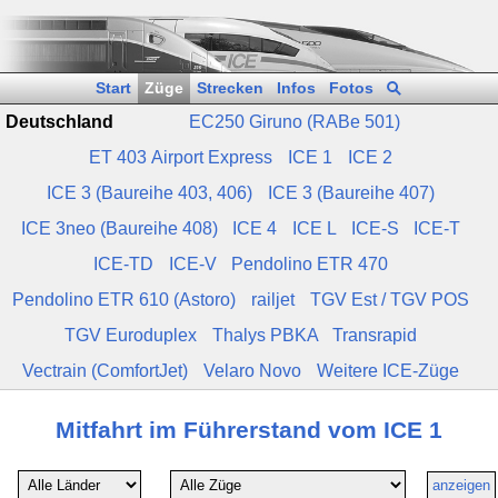
Start
Züge
Strecken
Infos
Fotos
Deutschland
EC250 Giruno (RABe 501)
ET 403 Airport Express
ICE 1
ICE 2
ICE 3 (Baureihe 403, 406)
ICE 3 (Baureihe 407)
ICE 3neo (Baureihe 408)
ICE 4
ICE L
ICE‑S
ICE‑T
ICE‑TD
ICE‑V
Pendolino ETR 470
Pendolino ETR 610 (Astoro)
railjet
TGV Est / TGV POS
TGV Euroduplex
Thalys PBKA
Transrapid
Vectrain (ComfortJet)
Velaro Novo
Weitere ICE‑Züge
Mitfahrt im Führerstand vom ICE 1