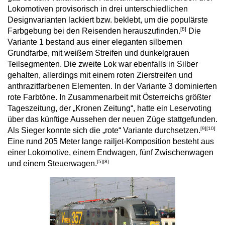
Lokomotiven provisorisch in drei unterschiedlichen
Designvarianten lackiert bzw. beklebt, um die populärste
[8]
Farbgebung bei den Reisenden herauszufinden.
Die
Variante 1 bestand aus einer eleganten silbernen
Grundfarbe, mit weißem Streifen und dunkelgrauen
Teilsegmenten. Die zweite Lok war ebenfalls in Silber
gehalten, allerdings mit einem roten Zierstreifen und
anthrazitfarbenen Elementen. In der Variante 3 dominierten
rote Farbtöne. In Zusammenarbeit mit Österreichs größter
Tageszeitung, der „Kronen Zeitung“, hatte ein Leservoting
über das künftige Aussehen der neuen Züge stattgefunden.
[9]
[10]
Als Sieger konnte sich die „rote“ Variante durchsetzen.
Eine rund 205 Meter lange railjet-Komposition besteht aus
einer Lokomotive, einem Endwagen, fünf Zwischenwagen
[5]
[8]
und einem Steuerwagen.