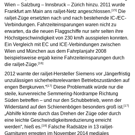
Wien – Salzburg – Innsbruck – Zürich hinzu. 2011 wurde
[15]
Frankfurt am Main ans railjet-Netz angeschlossen.
Die
railjet-Züge ersetzten nach und nach bestehende IC-/EC-
Verbindungen. Fahrzeiteinsparungen waren nicht zu
erwarten, da die neuen Flaggschiffe nur sehr selten ihre
Höchstgeschwindigkeit von 230 km/h ausspielen konnten.
Ein Vergleich mit EC und ICE-Verbindungen zwischen
Wien und München aus dem Fahrplanjahr 2008
beispielsweise ergab keine Fahrzeiteinsparungen durch
[16]
die railjet-Züge.
2012 warnte der railjet-Hersteller Siemens vor „längerfristig
unzulässigen sicherheitsrelevanten Betriebszuständen auf
[17]
engen Bergkurven.“
Diese Problematik würde nur die
steile, kurvenreiche Semmering-Nordrampe Richtung
Süden betreffen – und nur den Schubbetrieb, wenn der
[17]
Widerstand auf den Schienenbögen besonders groß ist.
„Abhilfe könnte durch das Drehen der Züge oder durch
eine leichte Geschwindigkeitsreduzierung erreicht
[18]
werden“, hieß es.
Falsche Radsätze in 13 railjet-
Garnituren erregten im November 2014 mediales