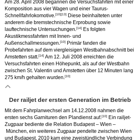
Am 28. April 2008 begannen die Versuchsfahrten mit einer
Komposition aus vier Wagen und einer Taurus-
[10]
[13]
Schnellfahrlokomotive.
Diese beinhalteten unter
anderem die bremstechnische Erprobung sowie
[14]
lauftechnische Untersuchungen.
Es folgten
Akustikmessfahrten mit Innen- und
[10]
Außenschallmessungen.
Primär fanden die
Probefahrten auf dem viergleisigen Westbahnabschnitt bei
[14]
Amstetten statt.
Am 12. Juli 2008 erreichten die
Versuchsfahrten einen Höhepunkt, als auf der Westbahn
zwischen St. Valentin und Amstetten über 12 Minuten lang
[10]
275 km/h gehalten wurden.
Der railjet der ersten Generation im Betrieb
Mit dem Fahrplanwechsel am 14.12.2008 nahmen die
[10]
ersten sechs Garnituren den Plandienst auf.
Ein railjet-
Zugpaar bediente die Relation Budapest – Wien –
München, ein weiteres Zugpaar pendelte zwischen Wien
und Budapest. 2010 kam eine zweistündliche Verbindung