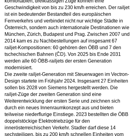
komfortablen, dreiklassigen Züge können eine
Geschwindigkeit von bis zu 230 km/h erreichen. Der railjet
ist ein bedeutender Bestandteil des europäischen
Fernverkehrs und verbindet nicht nur wichtige Städte in
Österreich, sondern auch internationale Destinationen wie
München, Zürich, Budapest und Prag. Zwischen 2007 und
2014 kam es zu Nachbestellungen auf insgesamt 67
railjet-Kompositionen: 60 gehören den ÖBB und 7 den
tschechischen Bahnen (ČD). Von 2025 bis Ende 2031
werden alle 60 ÖBB-railjets der ersten Generation
modernisiert.
Die zweite railjet-Generation mit Steuerwagen im Vectron-
Design startete im Frühjahr 2024. Insgesamt 27 Einheiten
sollen bis 2028 von Siemens hergestellt werden. Die
railjet-Züge der zweiten Generation sind eine
Weiterentwicklung der ersten Serie und zeichnen sich
durch ein neues Innenraumkonzept aus und bieten
teilweise niederflurige Einstiege. 2023 bestellten die ÖBB
doppelstöckige Elektrotriebzüge für den
innerösterreichischen Verkehr. Stadler darf diese 14
sechsteiligen, bis zu 200 km/h schnellen Einheiten vom