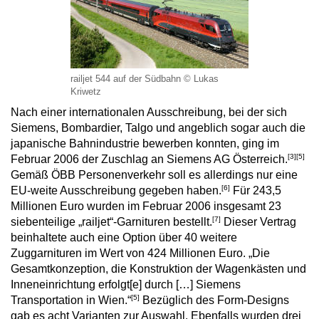
railjet 544 auf der Südbahn © Lukas
Kriwetz
Nach einer internationalen Ausschreibung, bei der sich
Siemens, Bombardier, Talgo und angeblich sogar auch die
japanische Bahnindustrie bewerben konnten, ging im
[3]
[5]
Februar 2006 der Zuschlag an Siemens AG Österreich.
Gemäß ÖBB Personenverkehr soll es allerdings nur eine
[6]
EU-weite Ausschreibung gegeben haben.
Für 243,5
Millionen Euro wurden im Februar 2006 insgesamt 23
[7]
siebenteilige „railjet“-Garnituren bestellt.
Dieser Vertrag
beinhaltete auch eine Option über 40 weitere
Zuggarnituren im Wert von 424 Millionen Euro. „Die
Gesamtkonzeption, die Konstruktion der Wagenkästen und
Inneneinrichtung erfolgt[e] durch […] Siemens
[5]
Transportation in Wien.“
Bezüglich des Form-Designs
gab es acht Varianten zur Auswahl. Ebenfalls wurden drei