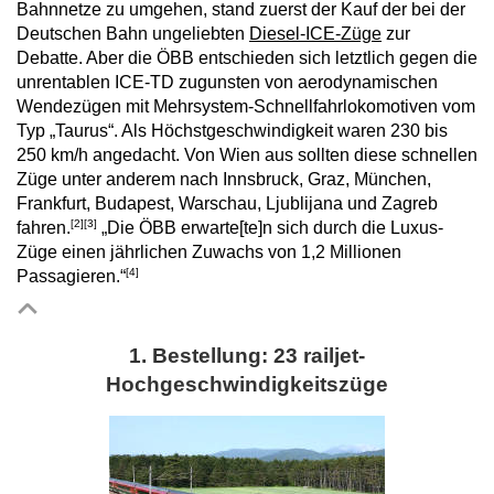
Bahnnetze zu umgehen, stand zuerst der Kauf der bei der
Deutschen Bahn ungeliebten
Diesel-ICE-Züge
zur
Debatte. Aber die ÖBB entschieden sich letztlich gegen die
unrentablen ICE-TD zugunsten von aerodynamischen
Wendezügen mit Mehrsystem-Schnellfahrlokomotiven vom
Typ „Taurus“. Als Höchstgeschwindigkeit waren 230 bis
250 km/h angedacht. Von Wien aus sollten diese schnellen
Züge unter anderem nach Innsbruck, Graz, München,
Frankfurt, Budapest, Warschau, Ljublijana und Zagreb
[2]
[3]
fahren.
„Die ÖBB erwarte[te]n sich durch die Luxus-
Züge einen jährlichen Zuwachs von 1,2 Millionen
[4]
Passagieren.“
1. Bestellung: 23 railjet-
Hochgeschwindigkeitszüge