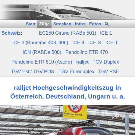
Start
Züge
Strecken
Infos
Fotos
Schweiz
:
EC250 Giruno (RABe 501)
ICE 1
ICE 3 (Baureihe 403, 406)
ICE 4
ICE‑S
ICE‑T
ICN (RABDe 500)
Pendolino ETR 470
Pendolino ETR 610 (Astoro)
railjet
TGV Duplex
TGV Est / TGV POS
TGV Euroduplex
TGV PSE
railjet Hochgeschwindigkeitszug in
Österreich, Deutschland, Ungarn u. a.