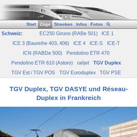
Start
Züge
Strecken
Infos
Fotos
Schweiz
:
EC250 Giruno (RABe 501)
ICE 1
ICE 3 (Baureihe 403, 406)
ICE 4
ICE‑S
ICE‑T
ICN (RABDe 500)
Pendolino ETR 470
Pendolino ETR 610 (Astoro)
railjet
TGV Duplex
TGV Est / TGV POS
TGV Euroduplex
TGV PSE
TGV Duplex, TGV DASYE und Réseau-
Duplex in Frankreich