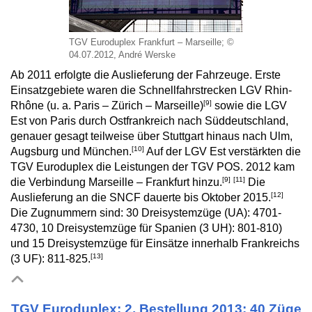
TGV Euroduplex Frankfurt – Marseille; ©
04.07.2012, André Werske
Ab 2011 erfolgte die Auslieferung der Fahrzeuge. Erste
Einsatzgebiete waren die Schnellfahrstrecken LGV Rhin-
[9]
Rhône (u. a. Paris – Zürich – Marseille)
sowie die LGV
Est von Paris durch Ostfrankreich nach Süddeutschland,
genauer gesagt teilweise über Stuttgart hinaus nach Ulm,
[10]
Augsburg und München.
Auf der LGV Est verstärkten die
TGV Euroduplex die Leistungen der TGV POS. 2012 kam
[9]
[11]
die Verbindung Marseille – Frankfurt hinzu.
Die
[12]
Auslieferung an die SNCF dauerte bis Oktober 2015.
Die Zugnummern sind: 30 Dreisystemzüge (UA): 4701-
4730, 10 Dreisystemzüge für Spanien (3 UH): 801-810)
und 15 Dreisystemzüge für Einsätze innerhalb Frankreichs
[13]
(3 UF): 811-825.
TGV Euroduplex: 2. Bestellung 2013: 40 Züge