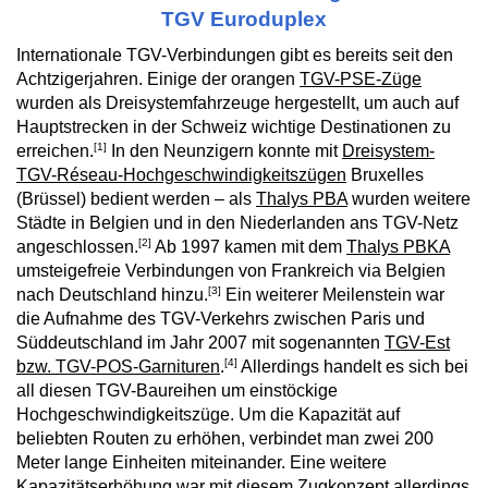
TGV Euroduplex
Internationale TGV-Verbindungen gibt es bereits seit den
Achtzigerjahren. Einige der orangen
TGV-PSE-Züge
wurden als Dreisystemfahrzeuge hergestellt, um auch auf
Hauptstrecken in der Schweiz wichtige Destinationen zu
[1]
erreichen.
In den Neunzigern konnte mit
Dreisystem-
TGV-Réseau-Hochgeschwindigkeitszügen
Bruxelles
(Brüssel) bedient werden – als
Thalys PBA
wurden weitere
Städte in Belgien und in den Niederlanden ans TGV-Netz
[2]
angeschlossen.
Ab 1997 kamen mit dem
Thalys PBKA
umsteigefreie Verbindungen von Frankreich via Belgien
[3]
nach Deutschland hinzu.
Ein weiterer Meilenstein war
die Aufnahme des TGV-Verkehrs zwischen Paris und
Süddeutschland im Jahr 2007 mit sogenannten
TGV-Est
[4]
bzw. TGV-POS-Garnituren
.
Allerdings handelt es sich bei
all diesen TGV-Baureihen um einstöckige
Hochgeschwindigkeitszüge. Um die Kapazität auf
beliebten Routen zu erhöhen, verbindet man zwei 200
Meter lange Einheiten miteinander. Eine weitere
Kapazitätserhöhung war mit diesem Zugkonzept allerdings