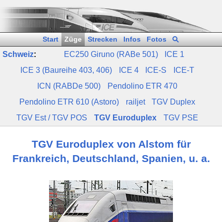
Start
Züge
Strecken
Infos
Fotos
Schweiz
:
EC250 Giruno (RABe 501)
ICE 1
ICE 3 (Baureihe 403, 406)
ICE 4
ICE‑S
ICE‑T
ICN (RABDe 500)
Pendolino ETR 470
Pendolino ETR 610 (Astoro)
railjet
TGV Duplex
TGV Est / TGV POS
TGV Euroduplex
TGV PSE
TGV Euroduplex von Alstom für
Frankreich, Deutschland, Spanien, u. a.