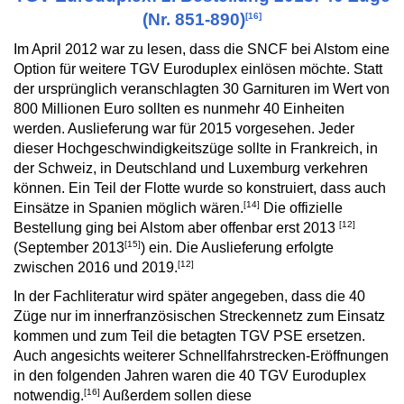
(Nr. 851-890)
[16]
Im April 2012 war zu lesen, dass die SNCF bei Alstom eine
Option für weitere TGV Euroduplex einlösen möchte. Statt
der ursprünglich veranschlagten 30 Garnituren im Wert von
800 Millionen Euro sollten es nunmehr 40 Einheiten
werden. Auslieferung war für 2015 vorgesehen. Jeder
dieser Hochgeschwindigkeitszüge sollte in Frankreich, in
der Schweiz, in Deutschland und Luxemburg verkehren
können. Ein Teil der Flotte wurde so konstruiert, dass auch
[14]
Einsätze in Spanien möglich wären.
Die offizielle
[12]
Bestellung ging bei Alstom aber offenbar erst 2013
[15]
(September 2013
) ein. Die Auslieferung erfolgte
[12]
zwischen 2016 und 2019.
In der Fachliteratur wird später angegeben, dass die 40
Züge nur im innerfranzösischen Streckennetz zum Einsatz
kommen und zum Teil die betagten TGV PSE ersetzen.
Auch angesichts weiterer Schnellfahrstrecken-Eröffnungen
in den folgenden Jahren waren die 40 TGV Euroduplex
[16]
notwendig.
Außerdem sollen diese