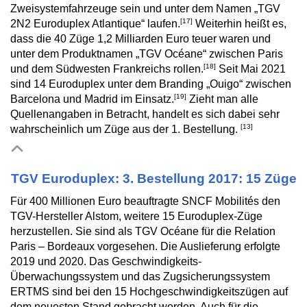
Zweisystemfahrzeuge sein und unter dem Namen „TGV
[17]
2N2 Euroduplex Atlantique“ laufen.
Weiterhin heißt es,
dass die 40 Züge 1,2 Milliarden Euro teuer waren und
unter dem Produktnamen „TGV Océane“ zwischen Paris
[18]
und dem Südwesten Frankreichs rollen.
Seit Mai 2021
sind 14 Euroduplex unter dem Branding „Ouigo“ zwischen
[19]
Barcelona und Madrid im Einsatz.
Zieht man alle
Quellenangaben in Betracht, handelt es sich dabei sehr
[13]
wahrscheinlich um Züge aus der 1. Bestellung.
TGV Euroduplex: 3. Bestellung 2017: 15 Züge
Für 400 Millionen Euro beauftragte SNCF Mobilités den
TGV-Hersteller Alstom, weitere 15 Euroduplex-Züge
herzustellen. Sie sind als TGV Océane für die Relation
Paris – Bordeaux vorgesehen. Die Auslieferung erfolgte
2019 und 2020. Das Geschwindigkeits-
Überwachungssystem und das Zugsicherungssystem
ERTMS sind bei den 15 Hochgeschwindigkeitszügen auf
dem neuesten Stand gebracht worden. Auch für die