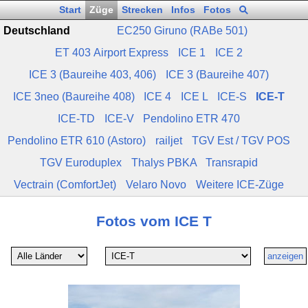
Start
Züge
Strecken
Infos
Fotos
Deutschland
EC250 Giruno (RABe 501)
ET 403 Airport Express
ICE 1
ICE 2
ICE 3 (Baureihe 403, 406)
ICE 3 (Baureihe 407)
ICE 3neo (Baureihe 408)
ICE 4
ICE L
ICE‑S
ICE‑T
ICE‑TD
ICE‑V
Pendolino ETR 470
Pendolino ETR 610 (Astoro)
railjet
TGV Est / TGV POS
TGV Euroduplex
Thalys PBKA
Transrapid
Vectrain (ComfortJet)
Velaro Novo
Weitere ICE‑Züge
Fotos vom ICE T