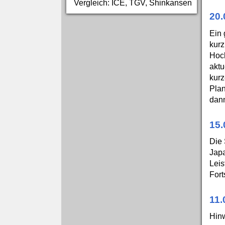
Vergleich: ICE, TGV, Shinkansen
20.
Ein 
kurz
Hoch
aktu
kurz
Plan
dann
15.
Die 
Japa
Leis
Fort
11.
Hinw