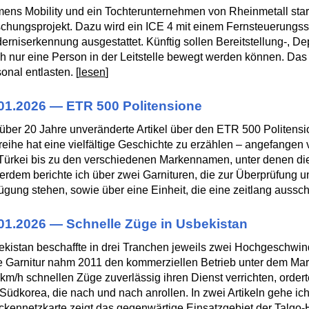
ens Mobility und ein Tochterunternehmen von Rheinmetall st
chungsprojekt. Dazu wird ein ICE 4 mit einem Fernsteuerungss
erniserkennung ausgestattet. Künftig sollen Bereitstellung-, D
h nur eine Person in der Leitstelle bewegt werden können. Das 
onal entlasten. [
lesen
]
01.2026 — ETR 500 Politensione
über 20 Jahre unveränderte Artikel über den ETR 500 Politensio
eihe hat eine vielfältige Geschichte zu erzählen – angefangen 
Türkei bis zu den verschiedenen Markennamen, unter denen die
rdem berichte ich über zwei Garnituren, die zur Überprüfung 
ügung stehen, sowie über eine Einheit, die eine zeitlang ausschli
01.2026 — Schnelle Züge in Usbekistan
kistan beschaffte in drei Tranchen jeweils zwei Hochgeschwi
e Garnitur nahm 2011 den kommerziellen Betrieb unter dem Ma
km/h schnellen Züge zuverlässig ihren Dienst verrichten, orde
Südkorea, die nach und nach anrollen. In zwei Artikeln gehe ich
ckennetzkarte zeigt das gegenwärtige Einsatzgebiet der Talgo