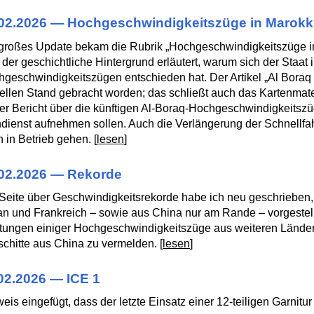
02.2026 — Hochgeschwindigkeitszüge in Marok
großes Update bekam die Rubrik „Hochgeschwindigkeitszüge in 
 der geschichtliche Hintergrund erläutert, warum sich der Staat
geschwindigkeitszügen entschieden hat. Der Artikel „Al Boraq 
ellen Stand gebracht worden; das schließt auch das Kartenmat
er Bericht über die künftigen Al-Boraq-Hochgeschwindigkeitsz
dienst aufnehmen sollen. Auch die Verlängerung der Schnellfah
 in Betrieb gehen. [
lesen
]
02.2026 — Rekorde
Seite über Geschwindigkeitsrekorde habe ich neu geschrieben
n und Frankreich – sowie aus China nur am Rande – vorgestel
tungen einiger Hochgeschwindigkeitszüge aus weiteren Länder
schitte aus China zu vermelden. [
lesen
]
02.2026 — ICE 1
eis eingefügt, dass der letzte Einsatz einer 12-teiligen Garnitu