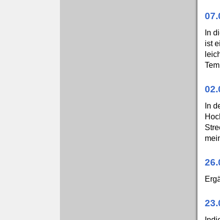
07
In d
ist 
leic
Temp
02.
In d
Hoch
Stre
mein
26.
Ergä
23.
Indi