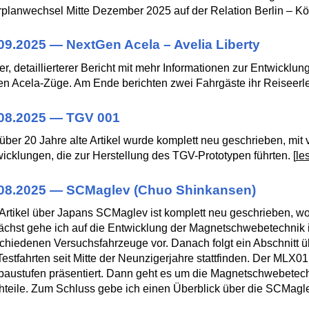
planwechsel Mitte Dezember 2025 auf der Relation Berlin – Köln
09.2025 — NextGen Acela – Avelia Liberty
r, detaillierterer Bericht mit mehr Informationen zur Entwicklun
n Acela-Züge. Am Ende berichten zwei Fahrgäste ihr Reiseerle
08.2025 — TGV 001
über 20 Jahre alte Artikel wurde komplett neu geschrieben, mit 
icklungen, die zur Herstellung des TGV-Prototypen führten. [
le
08.2025 — SCMaglev (Chuo Shinkansen)
Artikel über Japans SCMaglev ist komplett neu geschrieben, wob
chst gehe ich auf die Entwicklung der Magnetschwebetechnik i
chiedenen Versuchsfahrzeuge vor. Danach folgt ein Abschnitt 
Testfahrten seit Mitte der Neunzigerjahre stattfinden. Der MLX0
austufen präsentiert. Dann geht es um die Magnetschwebetec
teile. Zum Schluss gebe ich einen Überblick über die SCMagle