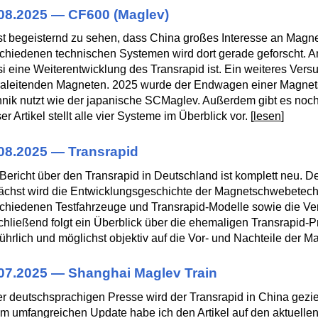
08.2025 — CF600 (Maglev)
st begeisternd zu sehen, dass China großes Interesse an Magn
chiedenen technischen Systemen wird dort gerade geforscht. Am 
i eine Weiterentwicklung des Transrapid ist. Ein weiteres Vers
aleitenden Magneten. 2025 wurde der Endwagen einer Magnets
nik nutzt wie der japanische SCMaglev. Außerdem gibt es noch 
er Artikel stellt alle vier Systeme im Überblick vor. [
lesen
]
08.2025 — Transrapid
Bericht über den Transrapid in Deutschland ist komplett neu. D
chst wird die Entwicklungsgeschichte der Magnetschwebetechn
chiedenen Testfahrzeuge und Transrapid-Modelle sowie die Ve
hließend folgt ein Überblick über die ehemaligen Transrapid-P
ührlich und möglichst objektiv auf die Vor- und Nachteile der 
07.2025 — Shanghai Maglev Train
er deutschsprachigen Presse wird der Transrapid in China gezielt
m umfangreichen Update habe ich den Artikel auf den aktuelle