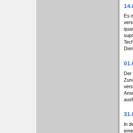
14.
Es i
vers
quas
supr
Tech
Dies
01.
Der 
Zunä
vers
Ansc
ausf
31.
In d
eine