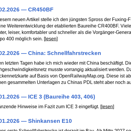
.02.2026 — CR450BF
iesem neuen Artikel stelle ich den jüngsten Spross der Fuxing
eine Weiterentwicklung der etablierten Baureihe CR400BF. Vie
hter, leiser, komfortabler und schneller als die Vorgänger-Genera
o 400 möglich sein. [
lesen
]
02.2026 — China: Schnellfahrstrecken
en letzten Tagen habe ich mich wieder mit China beschäftigt. D
geschwindigkeitsnetz musste vorrangig aktualisiert werden. Dam
ckennetzkarte auf Basis von OpenRailwayMap.org. Diese ist ab 
en gesammelten Unterlagen zu Chinas PDL steht aber noch au
01.2026 — ICE 3 (Baureihe 403, 406)
nzende Hinweise im Fazit zum ICE 3 eingefügt. [
lesen
]
01.2026 — Shinkansen E10
ens erste Schnellfahrstrecke ist derzeit im Bau. Ab Mitte 2027