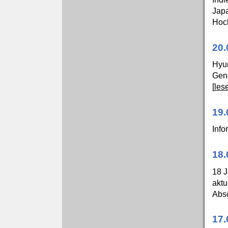
Japa
Hoch
20
Hyu
Gene
[
les
19.
Info
18.
18 J
aktu
Absc
17.