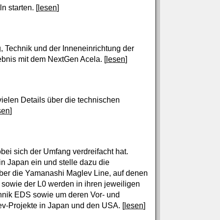
 starten. [
lesen
]
g, Technik und der Inneneinrichtung der
bnis mit dem NextGen Acela. [
lesen
]
vielen Details über die technischen
sen
]
ei sich der Umfang verdreifacht hat.
n Japan ein und stelle dazu die
über die Yamanashi Maglev Line, auf denen
1 sowie der L0 werden in ihren jeweiligen
hnik EDS sowie um deren Vor- und
v-Projekte in Japan und den USA. [
lesen
]