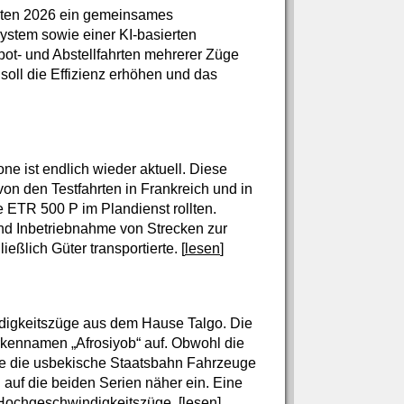
arten 2026 ein gemeinsames
ystem sowie einer KI-basierten
epot- und Abstellfahrten mehrerer Züge
soll die Effizienz erhöhen und das
ne ist endlich wieder aktuell. Diese
von den Testfahrten in Frankreich und in
 ETR 500 P im Plandienst rollten.
und Inbetriebnahme von Strecken zur
eßlich Güter transportierte. [
lesen
]
ndigkeitszüge aus dem Hause Talgo. Die
rkennamen „Afrosiyob“ auf. Obwohl die
rte die usbekische Staatsbahn Fahrzeuge
 auf die beiden Serien näher ein. Eine
-Hochgeschwindigkeitszüge. [
lesen
]