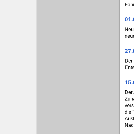
Fahr
01.
Neue
neue
27.
Der 
Entw
15.
Der 
Zunä
vers
die 
Ausb
Nach