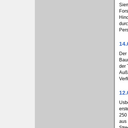
Siem
Fors
Hind
durc
Pers
14.
Der 
Baur
der 
Auße
Verf
12.
Usbe
erst
250 
aus 
Stre