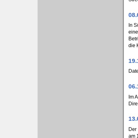
08
In S
eine
Betr
die 
19.
Date
06.
Im A
Dire
13.
Der 
am 1